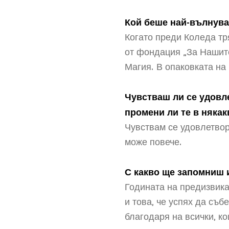
Кой беше най-вълнува
Когато преди Коледа тр
от фондация „За Нашите
Магия. В опаковката на 
Чувстваш ли се удовле
промени ли те в някак
Чувствам се удовлетворе
може повече.
С какво ще запомниш 
Годината на предизвика
и това, че успях да съб
благодаря на всички, к