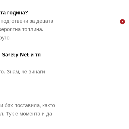
та година?
 подготвени за децата
вероятна топлина.
руго.
Safety Net и тя
о. Знам, че винаги
и бях поставила, както
л. Тук е момента и да