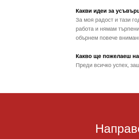
Какви идеи за усъвър
За моя радост и тази г
работа и нямам търпени
обърнем повече вниман
Какво ще пожелаеш на
Преди всичко успех, за
Направ