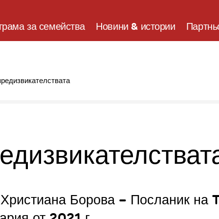
грама за семейства
Новини & истории
Партнь
предизвикателствата
редизвикателстват
 Христиана Борова – Посланик на
ария от 2021 г.