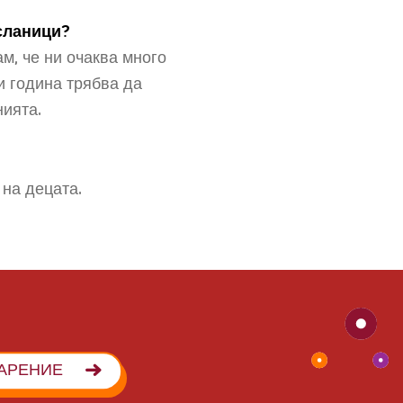
сланици?
м, че ни очаква много
и година трябва да
нията.
 на децата.
АРЕНИЕ