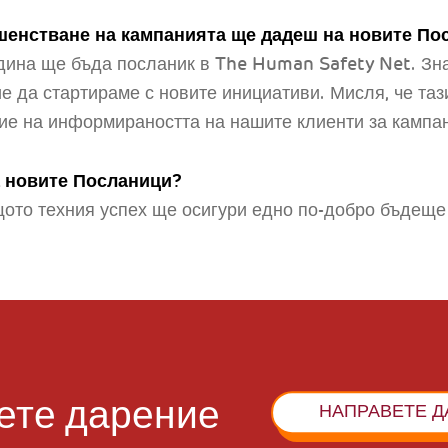
шенстване на кампанията ще дадеш на новите По
одина ще бъда посланик в The Human Safety Net. Зна
е да стартираме с новите инициативи. Мисля, че таз
ие на информираността на нашите клиенти за кампа
 новите Посланици?
щото техния успех ще осигури едно по-добро бъдеще
ете дарение
НАПРАВЕТЕ Д