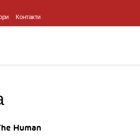
ори
Контакти
а
 The Human