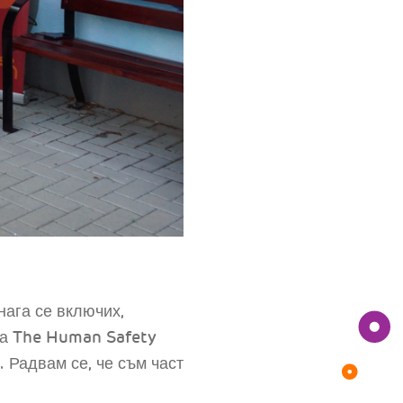
нага се включих,
на The Human Safety
. Радвам се, че съм част