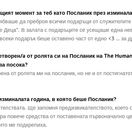
щият момент за теб като Посланик през изминала
ябваше да преброя всички подаръци от служителите
 Деца“. В залата с подаръците се усещаше една не
всеки подарък беше оставено част от едно <3 … за д
творен/a от ролята си на Посланик на The Human 
ва посока?
на от ролята ми на посланик, но не и от постигнатот
изминалата година, в която беше Посланик?
телствата. Ще запомня предизвикателството, което с
ера повече средства от поставената първоначално це
оито ме подкрепиха.