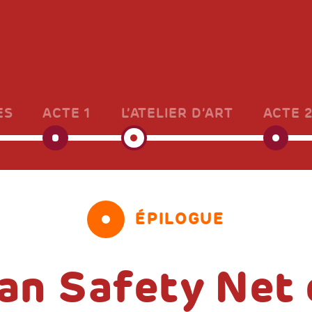
ES
ACTE 1
L’ATELIER D’ART
ACTE 
ÉPILOGUE
n Safety Net 