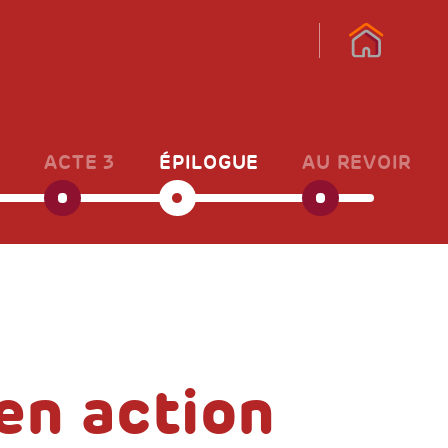
2
ACTE 3
ÉPILOGUE
AU REVOIR
en action