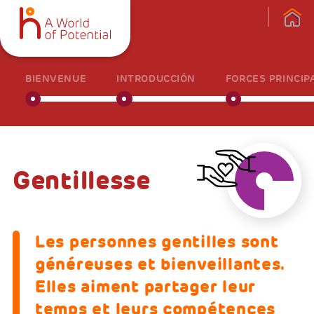
BIENVENUE
INTRODUCCIÓN
FORCES PRINCIP
Gentillesse
Les personnes gentilles sont
généreuses et bienveillantes.
Elles aiment partager leur
temps et leurs compétences