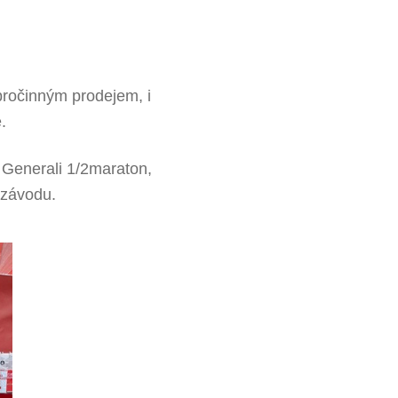
bročinným prodejem, i
.
ý Generali 1/2maraton,
 závodu.