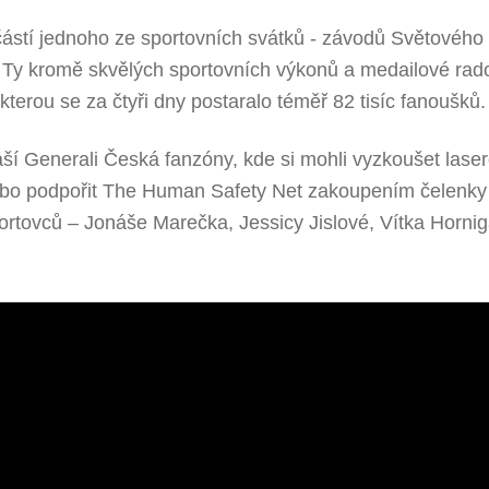
učástí jednoho ze sportovních svátků - závodů Světového 
y kromě skvělých sportovních výkonů a medailové rados
kterou se za čtyři dny postaralo téměř 82 tisíc fanoušků.
aší Generali Česká fanzóny, kde si mohli vyzkoušet lasero
nebo podpořit The Human Safety Net zakoupením čelenky 
ortovců – Jonáše Marečka, Jessicy Jislové, Vítka Horni