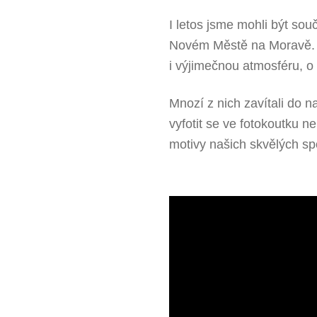
I letos jsme mohli být so
Novém Městě na Moravě. T
i výjimečnou atmosféru, o 
Mnozí z nich zavítali do n
vyfotit se ve fotokoutku 
motivy našich skvělých sp