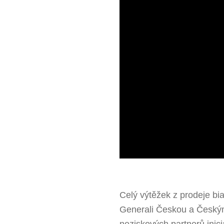
Celý výtěžek z prodeje bi
Generali Českou a Českým
neziskových partnerů inici