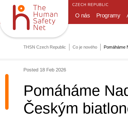
CZECH REPUBLIC
O nás
Programy
THSN Czech Republic
Co je nového
Pomáháme Na
Posted
18 Feb 2026
Pomáháme Nada
Českým biatlo