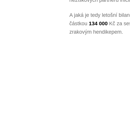
A jaká je tedy letošní bi
částkou
134 000
Kč za ses
zrakovým hendikepem.