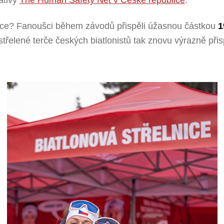
lance? Fanoušci během závodů přispěli úžasnou částkou
1
třelené terče českých biatlonistů tak znovu výrazně přis