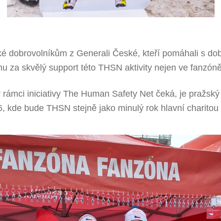
ké dobrovolníkům z Generali České, kteří pomáhali s do
 za skvělý support této THSN aktivity nejen ve fanzóně
 v rámci iniciativy The Human Safety Net čeká, je pražsk
26, kde bude THSN stejně jako minulý rok hlavní charitou