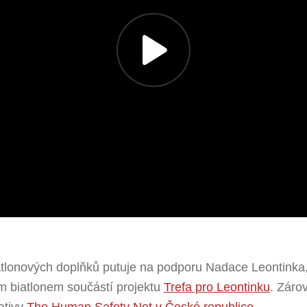
atlonových doplňků putuje na podporu Nadace Leontinka, 
 biatlonem součástí projektu
Trefa pro Leontinku
. Záro
ativy
The Human Safety Net v České republice
.