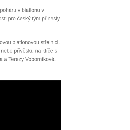
poháru v biatlonu v
ti pro český tým přinesly
vou biatlonovou střelnici,
nebo přívěsku na klíče s
ga a Terezy Voborníkové.