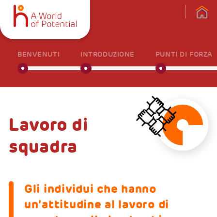
BENVENUTI
INTRODUZIONE
PUNTI DI FORZA
Lavoro di
squadra
Gli individui che hanno
un’attitudine al lavoro di