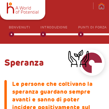
BENVENUTI
INTRODUZIONE
PUNTI DI FORZA
Speranza
Le persone che coltivano la
speranza guardano sempre
avanti e sanno di poter
incidere positivamente sul