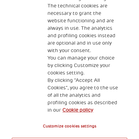
Programm der „Samstagsakademie″ konnte sie ihr
The technical cookies are
Leben und die Zukunft ihrer Kinder verbessern.
necessary to grant the
website functioning and are
Weitere Informationen über unseren Partner in
always in use. The analytics
Indonesien finden Sie
and profiling cookies instead
unter
www.hopeindonesia.org/
are optional and in use only
with your consent.
You can manage your choice
by clicking Customize your
cookies setting.
By clicking “Accept All
Cookies”, you agree to the use
of all the analytics and
profiling cookies as described
in our
Cookie policy
Customize cookies settings