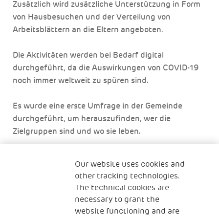
Zusätzlich wird zusätzliche Unterstützung in Form
von Hausbesuchen und der Verteilung von
Arbeitsblättern an die Eltern angeboten.
Die Aktivitäten werden bei Bedarf digital
durchgeführt, da die Auswirkungen von COVID-19
noch immer weltweit zu spüren sind.
Es wurde eine erste Umfrage in der Gemeinde
durchgeführt, um herauszufinden, wer die
Zielgruppen sind und wo sie leben.
Die Pratham Education Foundation ist
Our website uses cookies and
entschlossen, kein Kind im Bereich der Bildung
other tracking technologies.
zurückzulassen. Sie trägt dazu bei, die Lücke bei
The technical cookies are
den Lernfortschritten und dem Schulstatus in ganz
necessary to grant the
Indien zu schließen, indem sie mit lokalen
website functioning and are