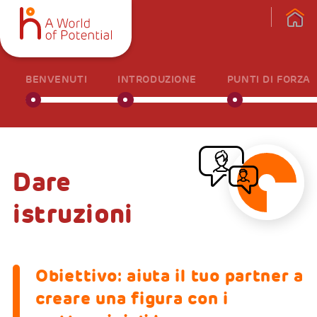
BENVENUTI
INTRODUZIONE
PUNTI DI FORZA
Dare
istruzioni
Obiettivo: aiuta il tuo partner a
creare una figura con i