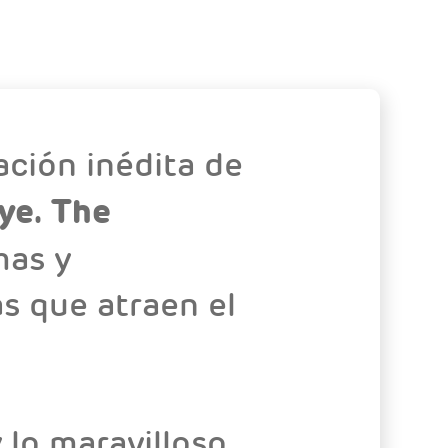
ación inédita de
ye. The
mas y
s que atraen el
 lo maravilloso,