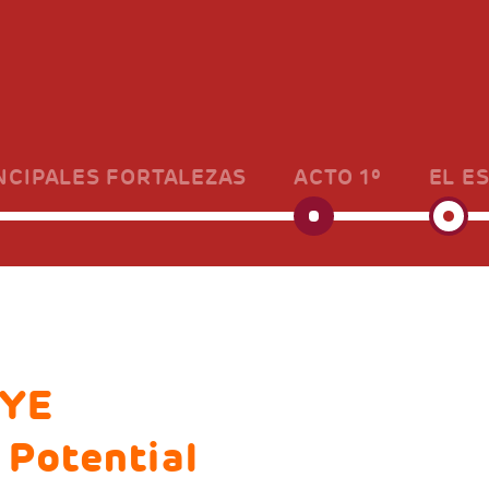
NCIPALES FORTALEZAS
ACTO 1º
EL E
EYE
 Potential