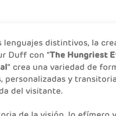
 lenguajes distintivos, la cre
The Hungriest E
ur Duff con "
al
" crea una variedad de for
 personalizadas y transitoria
a del visitante.
oria de la visión, lo efímero y