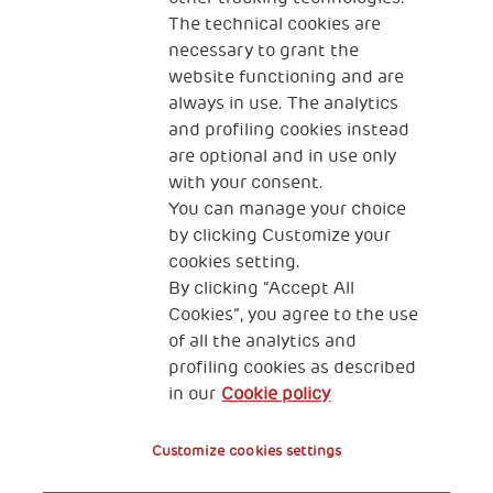
sind, Hilfe anbieten. The Human Safety Net
The technical cookies are
sammelt weiterhin Spenden für die Ukraine über
necessary to grant the
den folgenden Link:
website functioning and are
always in use. The analytics
https://donate.thehumansafetynet.org/forUkraine/~m
and profiling cookies instead
donation
are optional and in use only
with your consent.
You can manage your choice
by clicking Customize your
cookies setting.
By clicking “Accept All
Cookies”, you agree to the use
of all the analytics and
profiling cookies as described
in our
Cookie policy
Customize cookies settings