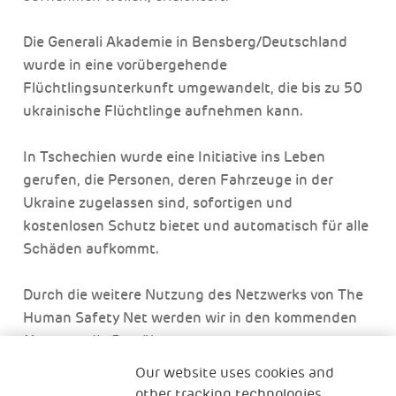
Die Generali Akademie in Bensberg/Deutschland
wurde in eine vorübergehende
Flüchtlingsunterkunft umgewandelt, die bis zu 50
ukrainische Flüchtlinge aufnehmen kann.
In Tschechien wurde eine Initiative ins Leben
gerufen, die Personen, deren Fahrzeuge in der
Ukraine zugelassen sind, sofortigen und
kostenlosen Schutz bietet und automatisch für alle
Schäden aufkommt.
Durch die weitere Nutzung des Netzwerks von The
Human Safety Net werden wir in den kommenden
Monaten die Bemühungen von
Flüchtlingsorganisationen unterstützen, die
Our website uses cookies and
Familien mit Kindern, die von der Krise betroffen
other tracking technologies.