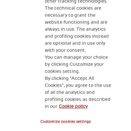
other tracking technologies.
volontiranja znatno opali.
The technical cookies are
necessary to grant the
website functioning and are
always in use. The analytics
and profiling cookies instead
are optional and in use only
with your consent.
You can manage your choice
by clicking Customize your
KONTAKT
cookies setting.
By clicking “Accept All
Cookies”, you agree to the use
of all the analytics and
profiling cookies as described
THSN Srbija
in our
Cookie policy
Španskih boraca 3
Customize cookies settings