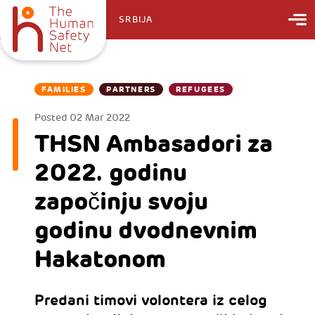
SRBIJA
FAMILIES
PARTNERS
REFUGEES
Posted
02 Mar 2022
THSN Ambasadori za
2022. godinu
započinju svoju
godinu dvodnevnim
Hakatonom
Predani timovi volontera iz celog