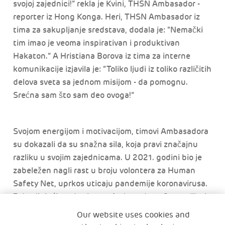
svojoj zajednici!” rekla je Kvini, THSN Ambasador -
reporter iz Hong Konga. Heri, THSN Ambasador iz
tima za sakupljanje sredstava, dodala je: “Nemački
tim imao je veoma inspirativan i produktivan
Hakaton.” A Hristiana Borova iz tima za interne
komunikacije izjavila je: “Toliko ljudi iz toliko različitih
delova sveta sa jednom misijom - da pomognu.
Srećna sam što sam deo ovoga!”
Svojom energijom i motivacijom, timovi Ambasadora
su dokazali da su snažna sila, koja pravi značajnu
razliku u svojim zajednicama. U 2021. godini bio je
zabeležen nagli rast u broju volontera za Human
Safety Net, uprkos uticaju pandemije koronavirusa.
Zahvaljujući trudu timova Ambasadora, Generalijevi
volonteri sakupili su 35 000 sati aktivnosti, oštar
Our website uses cookies and
kontrast globalnim trendovima čiji su sati