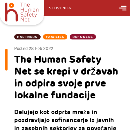
SLOVENIJA
PARTNERS
FAMILIES
REFUGEES
Posted
28 Feb 2022
The Human Safety
Net se krepi v državah
in odpira svoje prve
lokalne fundacije
Delujejo kot odprta mreža in
pozdravljajo sofinancerje iz javnih
in zasebnih sektorjev za povečanje