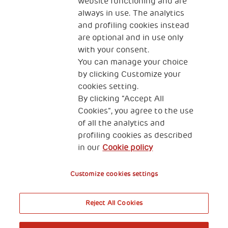
website functioning and are
uvajanjem dejavnosti za doseganje učinka na
always in use. The analytics
lokalne skupnosti.
and profiling cookies instead
are optional and in use only
with your consent.
You can manage your choice
by clicking Customize your
cookies setting.
By clicking “Accept All
Cookies”, you agree to the use
of all the analytics and
profiling cookies as described
in our
Cookie policy
Customize cookies settings
Reject All Cookies