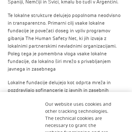
Španiji, Nemčiji in Švici, kmalu bo tudi v Argentini.
Te lokalne strukture delujejo popolnoma neodvisno
in transparentno. Primarni cilj vsake lokalne
fundacije je povečati doseg in vpliv programov
gibanja The Human Safety Net, ki jih izvaja z
lokalnimi partnerskimi nevladnimi organizacijami.
Poleg tega je pomembna vloga vsake lokalne
fundacije, da lokalno širi mrežo s privabljanjem
javnega in zasebnega
Lokalne fundacije delujejo kot odprta mreža in
pozdravljajo sofinancerje iz javnih in zasebnih
sektorjev za povečanje našega vpliva v skupnostih.
Our website uses cookies and
other tracking technologies.
Od svoje ustanovitve leta 2017 se je gibanje The
The technical cookies are
Human Safety Net hitro širilo kot globalna skupnost
necessary to grant the
partnerskih nevladnih organizacij in tudi s hitrim