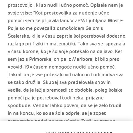
prostovoljci, ki so nudili učno pomoč. Opisala nam je
svoje vtise: "Kot prostovoljka za nudenje učne
pomoči sem se prijavila lani. V ZPM Ljubljana Moste-
Polje so me povezali z osmošolcem Galom s
Štajerske, ki je v času zaprtja šol potreboval dodatno
razlago pri fiziki in matematiki. Tako sva se spoznala
v času korone, ko je šolanje potekalo na daljavo. Ker
sem jaz s Primorske, on pa iz Maribora, bi bilo pred
»covid-19« časom nemogoče nuditi učno pomoč.
Takrat pa je vse potekalo virtualno in tudi midva sva
se tako družila. Skupaj sva predelovala snov in
vadila, da je lažje premostil to obdobje, poleg šolske
pomoči pa je potreboval tudi nekaj prijazne
spodbude. Vendar lahko povem, da se je zelo trudil
in na koncu, ko so se šole odprle, se je zopet
samostojno podal na pot učenja. Tudi jaz sem se
ogromno naučila in s tem tudi pridobila eno novo