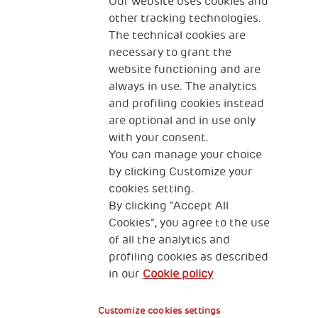
Our website uses cookies and
izkušnjo."
other tracking technologies.
The technical cookies are
Prostovoljci skupaj premagujemo izzive, se
necessary to grant the
veselimo drug drugega in se spodbujamo v
website functioning and are
dobrem. Pridruži se nam še ti! Povezali te bomo z
always in use. The analytics
ZPM Ljubljana Moste-Polje.
and profiling cookies instead
are optional and in use only
with your consent.
You can manage your choice
by clicking Customize your
cookies setting.
By clicking “Accept All
Cookies”, you agree to the use
of all the analytics and
profiling cookies as described
in our
Cookie policy
Customize cookies settings