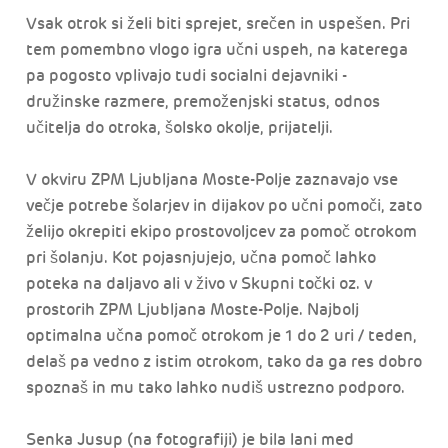
Vsak otrok si želi biti sprejet, srečen in uspešen. Pri
tem pomembno vlogo igra učni uspeh, na katerega
pa pogosto vplivajo tudi socialni dejavniki -
družinske razmere, premoženjski status, odnos
učitelja do otroka, šolsko okolje, prijatelji.
V okviru ZPM Ljubljana Moste-Polje zaznavajo vse
večje potrebe šolarjev in dijakov po učni pomoči, zato
želijo okrepiti ekipo prostovoljcev za pomoč otrokom
pri šolanju. Kot pojasnjujejo, učna pomoč lahko
poteka na daljavo ali v živo v Skupni točki oz. v
prostorih ZPM Ljubljana Moste-Polje. Najbolj
optimalna učna pomoč otrokom je 1 do 2 uri / teden,
delaš pa vedno z istim otrokom, tako da ga res dobro
spoznaš in mu tako lahko nudiš ustrezno podporo.
Senka Jusup (na fotografiji) je bila lani med