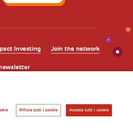
pact Investing
Join the network
a newsletter
kies
Nota legale e benefici fiscali
A World of
Potential
okie
Rifiuta tutti i cookie
Accetta tutti i cookie
Prenota l’ingresso
libero alla mostra