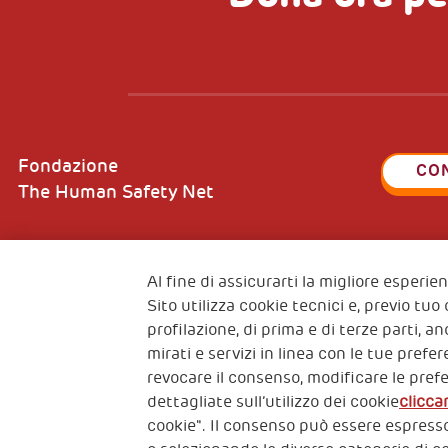
Fondazione
CO
The Human Safety Net
Al fine di assicurarti la migliore esperi
Sito utilizza cookie tecnici e, previo tuo
2, Piazza Duca degli Abruzzi 34132
Fiscal c
profilazione, di prima e di terze parti, a
Trieste Italy
VAT cod
mirati e servizi in linea con le tue pref
revocare il consenso, modificare le pref
dettagliate sull’utilizzo dei cookie
clicca
cookie". Il consenso può essere espresso