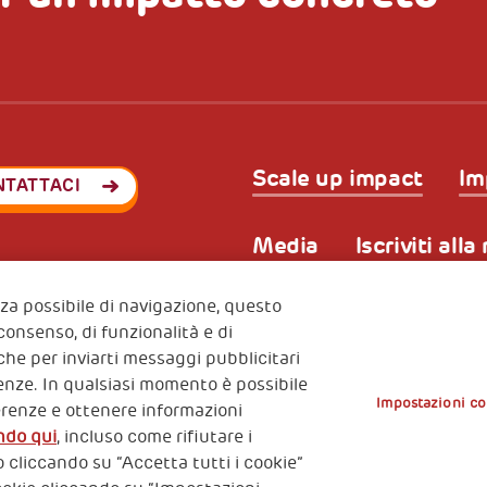
Scale up impact
Im
NTATTACI
Media
Iscriviti all
enza possibile di navigazione, questo
 consenso, di funzionalità e di
Privacy & GDPR
Policy coo
ode (Italy) 90017740326
nche per inviarti messaggi pubblicitari
e 01372940328
erenze. In qualsiasi momento è possibile
Impostazioni co
erenze e ottenere informazioni
ndo qui
, incluso come rifiutare i
 cliccando su “Accetta tutti i cookie”