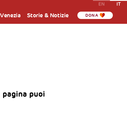
EN
IT
 Venezia
Storie & Notizie
DONA
 pagina puoi