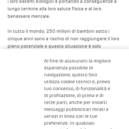
i loro sistemi biologici e portando a conseguenze a
lungo termine alla loro salute fisica e al loro
benessere mentale.
In tutto il mondo, 250 milioni di bambini sotto i
cinque anni sono a rischio di non raggiungere il loro
pieno potenziale e questa situazione è solo
peggiorata durante la pandemia globale di Covid-19.
Al fine di assicurarti la migliore
Ma anche quando si affrontano grandi avversità, la
esperienza possibile di
migliore rete di sicurezza per i bambini piccoli è una
navigazione, questo Sito
relazione nutriente con i loro genitori.
utilizza cookie tecnici e, previo
tuo consenso, di funzionalità e
Ecco alcune risorse esterne per approfondire
di profilazione, di prima e di
l'argomento:
terze parti, anche per inviarti
messaggi pubblicitari mirati e
https://developingchild.harvard.edu/resources/connect
servizi in linea con le tue
the-brain-to-the-rest-of-the-body-early-childhood-
preferenze. In qualsiasi
development-and-lifelong-health-are-deeply-