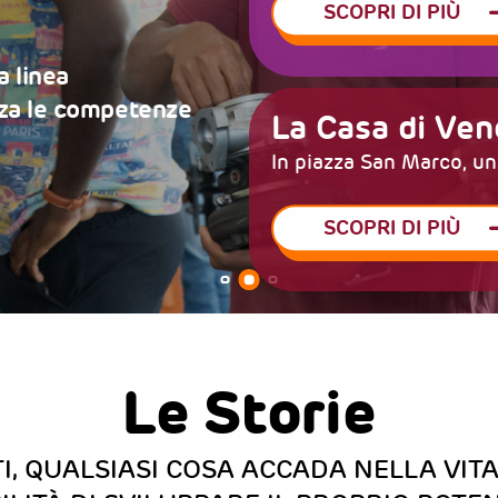
inclus
SCOPRI DI PIÙ
A Palermo e Nap
per costruire c
La Casa di Ven
In piazza San Marco, u
SCOPRI DI PI
SCOPRI DI PIÙ
Le Storie
I, QUALSIASI COSA ACCADA NELLA VIT