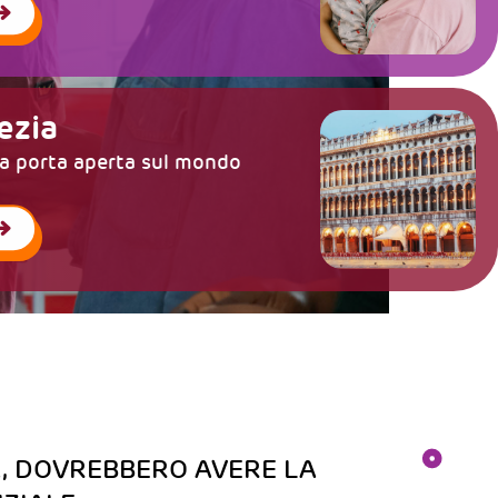
ive
oli un’estate gratuita
omunità educanti e inclusive
ezia
na porta aperta sul mondo
Ù
A, DOVREBBERO AVERE LA