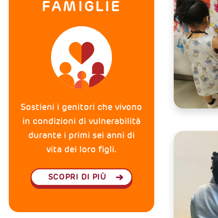
FAMIGLIE
Sostieni i genitori che vivono
in condizioni di vulnerabilità
durante i primi sei anni di
vita dei loro figli.
SCOPRI DI PIÙ