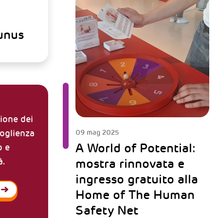
unus
zione dei
coglienza
09 mag 2025
A World of Potential:
o e
mostra rinnovata e
à.
ingresso gratuito alla
Home of The Human
Safety Net