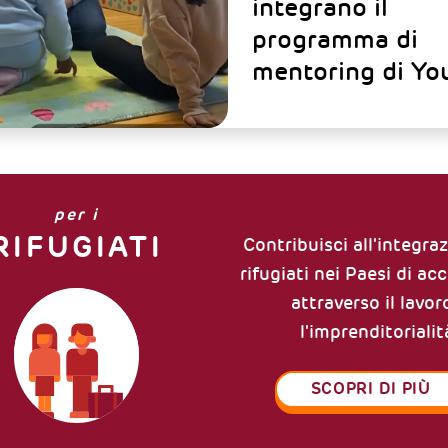
integrano il
programma di
mentoring di Yo
per i
RIFUGIATI
Contribuisci all'integra
rifugiati nei Paesi di ac
attraverso il lavor
l'imprenditorialit
SCOPRI DI PIÙ