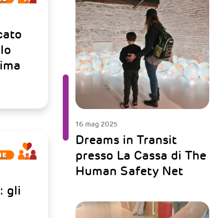
cato
lo
rima
16 mag 2025
Dreams in Transit
presso La Cassa di The
IE
Human Safety Net
 gli