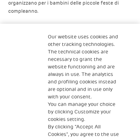
organizzano per i bambini delle piccole feste di
compleanno.
Spesso i genitori non hanno tempo o mezzi per farlo,
ed avere una festa tutta per sé, essere al centro
Our website uses cookies and
dell’attenzione di altri bambini che cantano la
other tracking technologies.
The technical cookies are
canzone di auguri, rende i bambini immensamente
necessary to grant the
felici.
website functioning and are
always in use. The analytics
A volte, basta davvero poco e tutto diventa magico!
and profiling cookies instead
are optional and in use only
with your consent.
You can manage your choice
by clicking Customize your
cookies setting.
By clicking “Accept All
Cookies”, you agree to the use