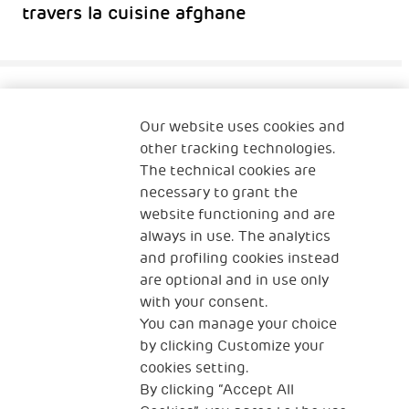
travers la cuisine afghane
Our website uses cookies and
Qui sommes-nous ?
Nous contacter
other tracking technologies.
The technical cookies are
Programme Famille
Programme Réfugiés
necessary to grant the
website functioning and are
always in use. The analytics
and profiling cookies instead
The Human Safety Net FRANCE
are optional and in use only
NOUS CONTACTER
with your consent.
You can manage your choice
by clicking Customize your
cookies setting.
By clicking “Accept All