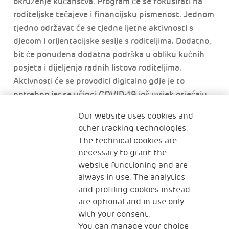
okruženje kućanstva. Program će se fokusirati na
roditeljske tečajeve i financijsku pismenost. Jednom
tjedno održavat će se tjedne ljetne aktivnosti s
djecom i orijentacijske sesije s roditeljima. Dodatno,
bit će ponuđena dodatna podrška u obliku kućnih
posjeta i dijeljenja radnih listova roditeljima.
Aktivnosti će se provoditi digitalno gdje je to
potrebno jer se učinci COVID-19 još uvijek osjećaju
globalno. Provedeno je početno istraživanje
Our website uses cookies and
zajednice kako bi se otkrilo tko su ciljani korisnici i
other tracking technologies.
gdje žive. Pratham Education Foundation odlučna je
The technical cookies are
u tome da nijedno dijete ne ostane zakinuto kada je
necessary to grant the
obrazovanje u pitanju. Oni pomažu zatvoriti jaz u
website functioning and are
sklonostima i statusu škole diljem Indije radeći s
always in use. The analytics
lokalnim zajednicama na osnovnim vještinama
and profiling cookies instead
čitanja i aritmetike
are optional and in use only
with your consent.
You can manage your choice