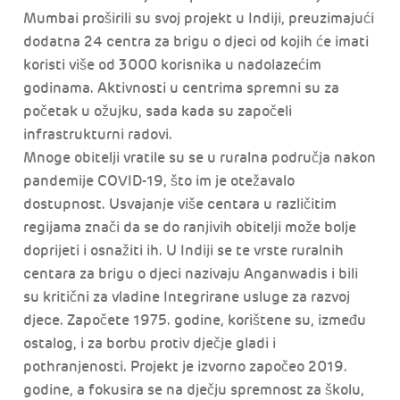
Mumbai proširili su svoj projekt u Indiji, preuzimajući
dodatna 24 centra za brigu o djeci od kojih će imati
koristi više od 3000 korisnika u nadolazećim
godinama. Aktivnosti u centrima spremni su za
početak u ožujku, sada kada su započeli
infrastrukturni radovi.
Mnoge obitelji vratile su se u ruralna područja nakon
pandemije COVID-19, što im je otežavalo
dostupnost. Usvajanje više centara u različitim
regijama znači da se do ranjivih obitelji može bolje
doprijeti i osnažiti ih. U Indiji se te vrste ruralnih
centara za brigu o djeci nazivaju Anganwadis i bili
su kritični za vladine Integrirane usluge za razvoj
djece. Započete 1975. godine, korištene su, između
ostalog, i za borbu protiv dječje gladi i
pothranjenosti. Projekt je izvorno započeo 2019.
godine, a fokusira se na dječju spremnost za školu,