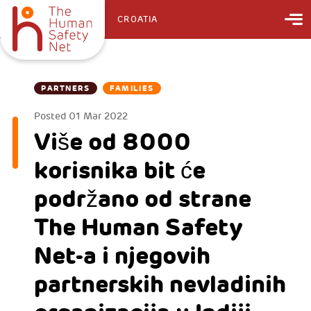
CROATIA
PARTNERS
FAMILIES
Posted
01 Mar 2022
Više od 8000
korisnika bit će
podržano od strane
The Human Safety
Net-a i njegovih
partnerskih nevladinih