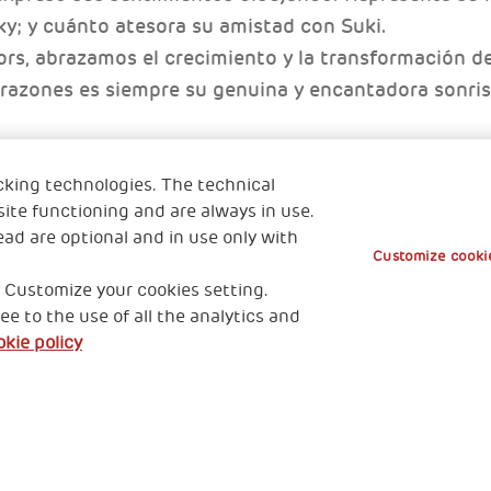
y; y cuánto atesora su amistad con Suki.
s, abrazamos el crecimiento y la transformación de 
azones es siempre su genuina y encantadora sonrisa
ng
cking technologies. The technical
ite functioning and are always in use.
ead are optional and in use only with
Customize cookie
 Customize your cookies setting.
ee to the use of all the analytics and
kie policy