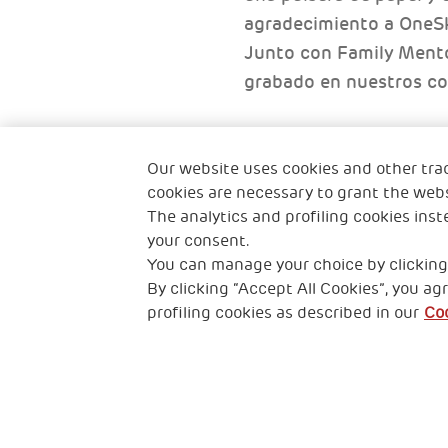
agradecimiento a OneSk
Junto con Family Mentor
grabado en nuestros cor
la madre de Tintin
Una madre de Hong Ko
Our website uses cookies and other tra
cookies are necessary to grant the webs
The analytics and profiling cookies inst
your consent.
You can manage your choice by clicking
By clicking “Accept All Cookies”, you agr
profiling cookies as described in our
Coo